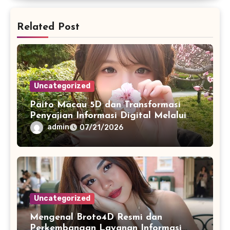
Related Post
Uncategorized
Paito Macau 5D dan Transformasi
Penyajian Informasi Digital Melalui
Visualisasi Data Modern
admin
07/21/2026
Uncategorized
Mengenal Broto4D Resmi dan
Perkembangan Layanan Informasi