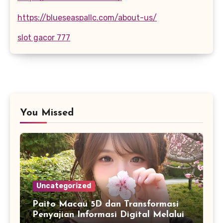
https://blueseaspallc.com/about-us/
slot gacor 777
You Missed
Uncategorized
Paito Macau 5D dan Transformasi
Penyajian Informasi Digital Melalui