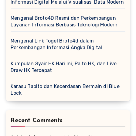
Informasi Digital Melalui Visualisasi Data Modern
Mengenal Broto4D Resmi dan Perkembangan
Layanan Informasi Berbasis Teknologi Modern
Mengenal Link Togel Broto4d dalam
Perkembangan Informasi Angka Digital
Kumpulan Syair HK Hari Ini, Paito HK, dan Live
Draw HK Tercepat
Karasu Tabito dan Kecerdasan Bermain di Blue
Lock
Recent Comments