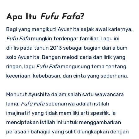
Apa Itu
Fufu Fafa
?
Bagi yang mengikuti Ayushita sejak awal kariernya,
Fufu Fafa
mungkin terdengar familiar. Lagu ini
dirilis pada tahun 2013 sebagai bagian dari album
solo Ayushita. Dengan melodi ceria dan lirik yang
ringan, lagu
Fufu Fafa
mengusung tema tentang
keceriaan, kebebasan, dan cinta yang sederhana.
Menurut Ayushita dalam salah satu wawancara
lama,
Fufu Fafa
sebenarnya adalah istilah
imajinatif yang tidak memiliki arti spesifik. Ia
menciptakan istilah ini untuk menggambarkan
perasaan bahagia yang sulit diungkapkan dengan