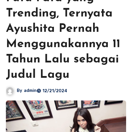
Trending, Ternyata
Ayushita Pernah
Menggunakannya 11
Tahun Lalu sebagai
Judul Lagu
By
admin
12/21/2024