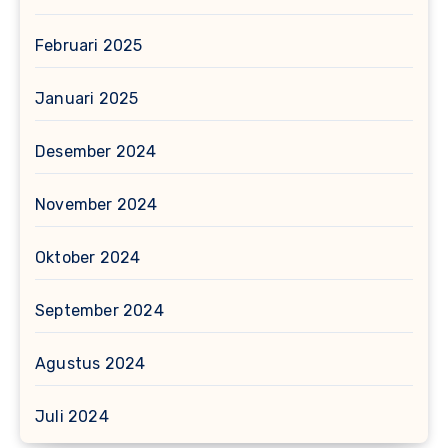
Februari 2025
Januari 2025
Desember 2024
November 2024
Oktober 2024
September 2024
Agustus 2024
Juli 2024