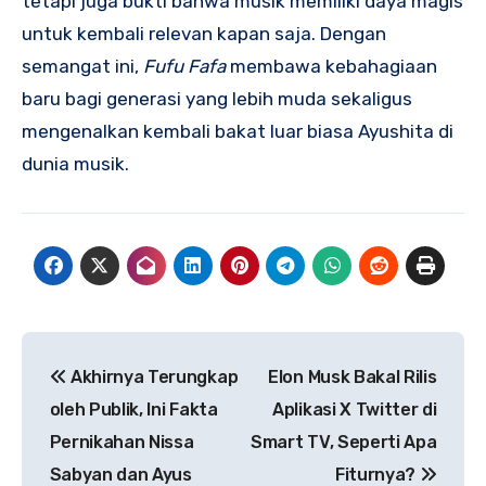
tetapi juga bukti bahwa musik memiliki daya magis
untuk kembali relevan kapan saja. Dengan
semangat ini,
Fufu Fafa
membawa kebahagiaan
baru bagi generasi yang lebih muda sekaligus
mengenalkan kembali bakat luar biasa Ayushita di
dunia musik.
Navigasi
Akhirnya Terungkap
Elon Musk Bakal Rilis
pos
oleh Publik, Ini Fakta
Aplikasi X Twitter di
Pernikahan Nissa
Smart TV, Seperti Apa
Sabyan dan Ayus
Fiturnya?