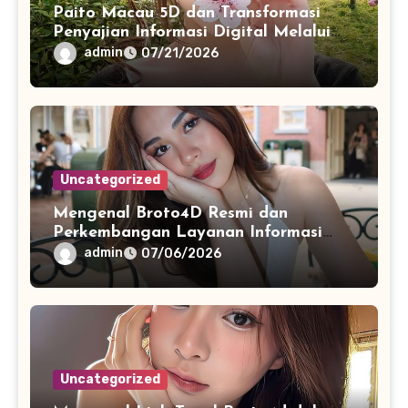
Paito Macau 5D dan Transformasi
Penyajian Informasi Digital Melalui
Visualisasi Data Modern
admin
07/21/2026
Uncategorized
Mengenal Broto4D Resmi dan
Perkembangan Layanan Informasi
Berbasis Teknologi Modern
admin
07/06/2026
Uncategorized