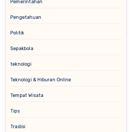
Pemerintahan
Pengetahuan
Politik
Sepakbola
teknologi
Teknologi & Hiburan Online
Tempat Wisata
Tips
Tradisi