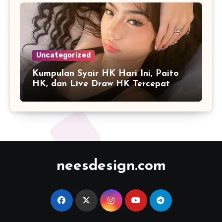
Uncategorized
Kumpulan Syair HK Hari Ini, Paito
HK, dan Live Draw HK Tercepat
neesdesign.com