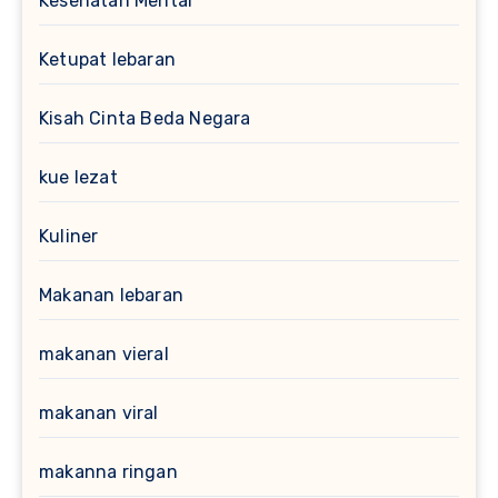
Kesehatan Mental
Ketupat lebaran
Kisah Cinta Beda Negara
kue lezat
Kuliner
Makanan lebaran
makanan vieral
makanan viral
makanna ringan