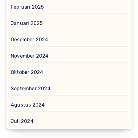
Februari 2025
Januari 2025
Desember 2024
November 2024
Oktober 2024
September 2024
Agustus 2024
Juli 2024