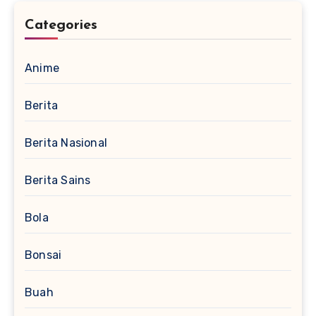
Categories
Anime
Berita
Berita Nasional
Berita Sains
Bola
Bonsai
Buah