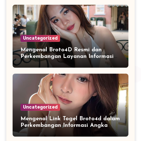
Uncategorized
Mengenal Broto4D Resmi dan
Perkembangan Layanan Informasi
Berbasis Teknologi Modern
Uncategorized
Mengenal Link Togel Broto4d dalam
Perkembangan Informasi Angka
Digital