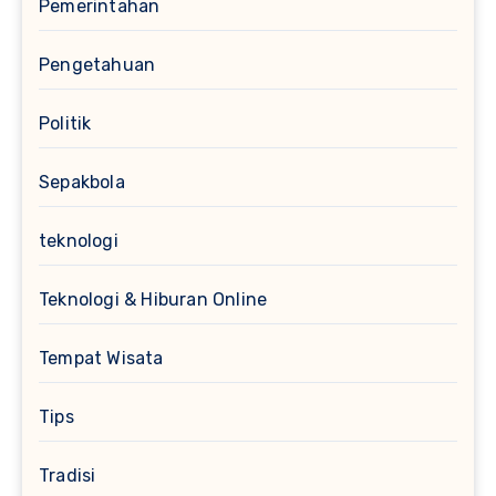
Pemerintahan
Pengetahuan
Politik
Sepakbola
teknologi
Teknologi & Hiburan Online
Tempat Wisata
Tips
Tradisi