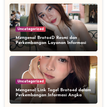
Uncategorized
Mengenal Broto4D Resmi dan
Perkembangan Layanan Informasi
Berbasis Teknologi Modern
Uncategorized
Mengenal Link Togel Broto4d dalam
Perkembangan Informasi Angka
Digital