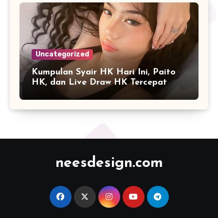
Uncategorized
Kumpulan Syair HK Hari Ini, Paito
HK, dan Live Draw HK Tercepat
neesdesign.com