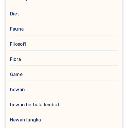
Diet
Fauna
Filosofi
Flora
Game
hewan
hewan berbulu lembut
Hewan langka