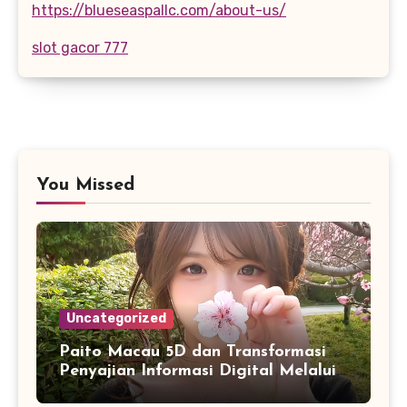
https://blueseaspallc.com/about-us/
slot gacor 777
You Missed
Uncategorized
Paito Macau 5D dan Transformasi
Penyajian Informasi Digital Melalui
Visualisasi Data Modern