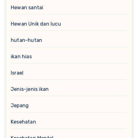
Hewan santai
Hewan Unik dan lucu
hutan-hutan
ikan hias
Israel
Jenis-jenis ikan
Jepang
Kesehatan