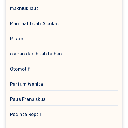
makhluk laut
Manfaat buah Alpukat
Misteri
olahan dari buah buhan
Otomotif
Parfum Wanita
Paus Fransiskus
Pecinta Reptil