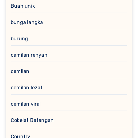
Buah unik
bunga langka
burung
camilan renyah
cemilan
cemilan lezat
cemilan viral
Cokelat Batangan
Country