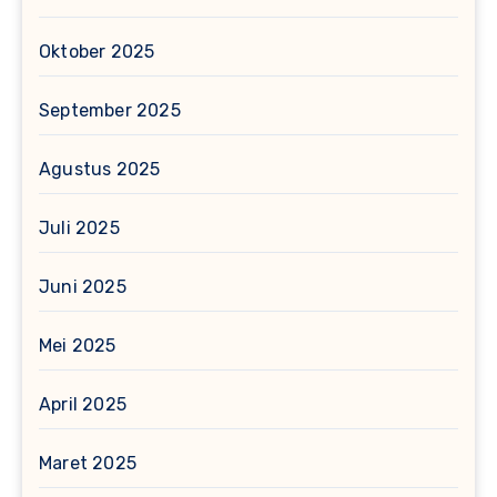
Oktober 2025
September 2025
Agustus 2025
Juli 2025
Juni 2025
Mei 2025
April 2025
Maret 2025