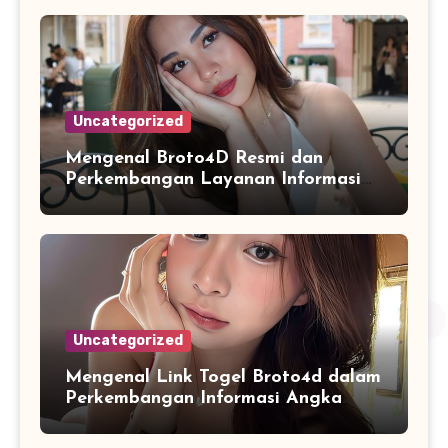
Uncategorized
Mengenal Broto4D Resmi dan
Perkembangan Layanan Informasi
Berbasis Teknologi Modern
Uncategorized
Mengenal Link Togel Broto4d dalam
Perkembangan Informasi Angka
Digital