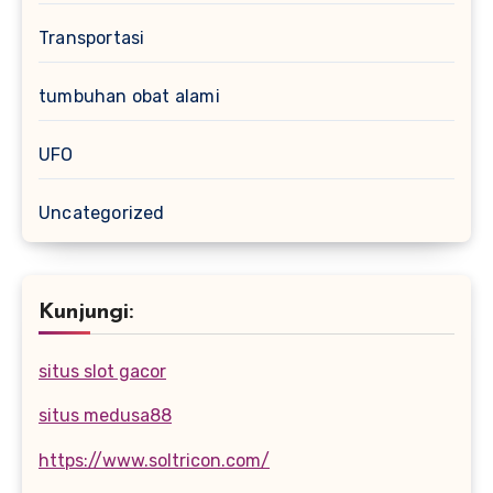
Transportasi
tumbuhan obat alami
UFO
Uncategorized
Kunjungi:
situs slot gacor
situs medusa88
https://www.soltricon.com/