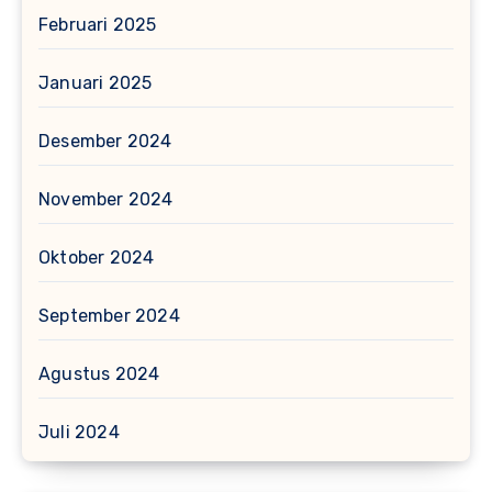
Februari 2025
Januari 2025
Desember 2024
November 2024
Oktober 2024
September 2024
Agustus 2024
Juli 2024