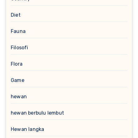
Diet
Fauna
Filosofi
Flora
Game
hewan
hewan berbulu lembut
Hewan langka