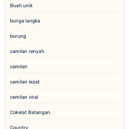
Buah unik
bunga langka
burung
camilan renyah
cemilan
cemilan lezat
cemilan viral
Cokelat Batangan
Country