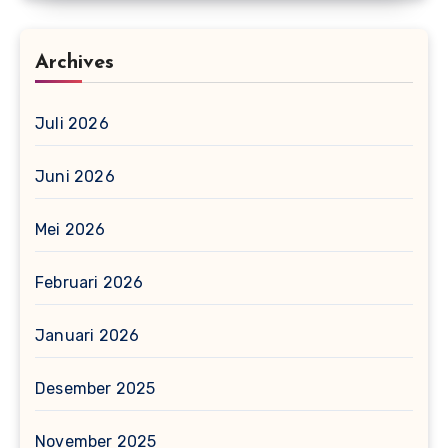
Archives
Juli 2026
Juni 2026
Mei 2026
Februari 2026
Januari 2026
Desember 2025
November 2025