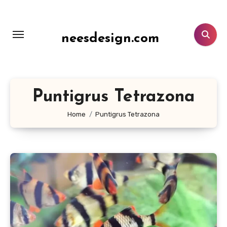
Lewati
ke
konten
neesdesign.com
Puntigrus Tetrazona
Home
Puntigrus Tetrazona