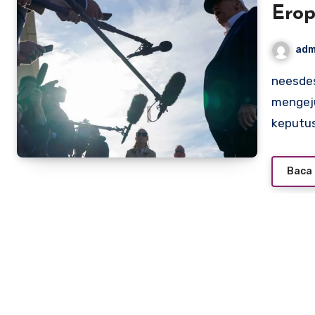
Erop
Neg
adm
neesdesign.com – Presiden Donald Trump kembali
mengeju
keputu
Baca 