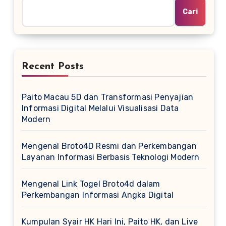
Cari
Recent Posts
Paito Macau 5D dan Transformasi Penyajian
Informasi Digital Melalui Visualisasi Data
Modern
Mengenal Broto4D Resmi dan Perkembangan
Layanan Informasi Berbasis Teknologi Modern
Mengenal Link Togel Broto4d dalam
Perkembangan Informasi Angka Digital
Kumpulan Syair HK Hari Ini, Paito HK, dan Live