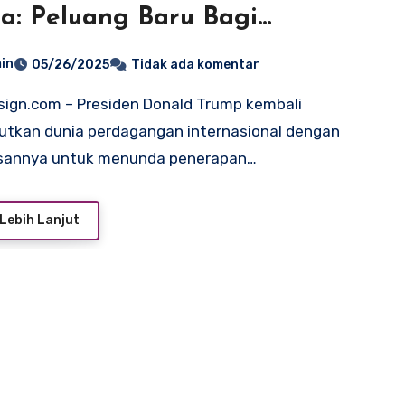
a: Peluang Baru Bagi
osiasi Dagang
in
05/26/2025
Tidak ada komentar
tkan dunia perdagangan internasional dengan
sannya untuk menunda penerapan…
Lebih Lanjut