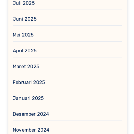
Juli 2025
Juni 2025
Mei 2025
April 2025
Maret 2025
Februari 2025
Januari 2025
Desember 2024
November 2024