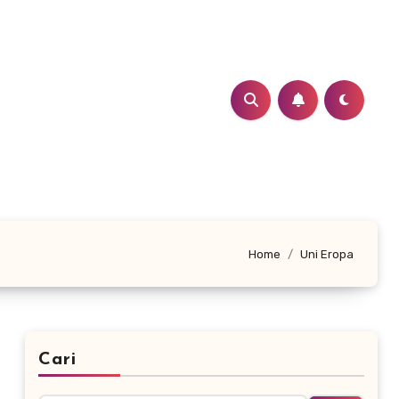
Home
Uni Eropa
Cari