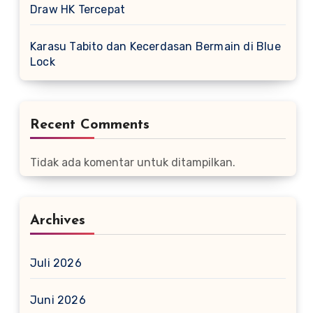
Draw HK Tercepat
Karasu Tabito dan Kecerdasan Bermain di Blue
Lock
Recent Comments
Tidak ada komentar untuk ditampilkan.
Archives
Juli 2026
Juni 2026