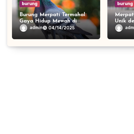
burung
burung
Burung Merpati Termahal:
Merpat
Gaya Hidup Mewah di
Unik d
Dunia Balap Udara
Bernila
admin
adm
04/14/2025