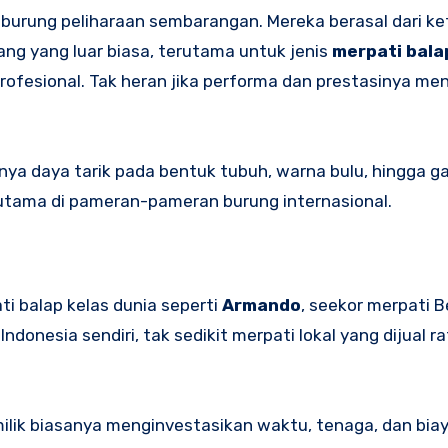
urung peliharaan sembarangan. Mereka berasal dari k
ang yang luar biasa, terutama untuk jenis
merpati bala
profesional. Tak heran jika performa dan prestasinya men
ya daya tarik pada bentuk tubuh, warna bulu, hingga g
terutama di pameran-pameran burung internasional.
ti balap kelas dunia seperti
Armando
, seekor merpati B
Indonesia sendiri, tak sedikit merpati lokal yang dijual r
Pemilik biasanya menginvestasikan waktu, tenaga, dan bia