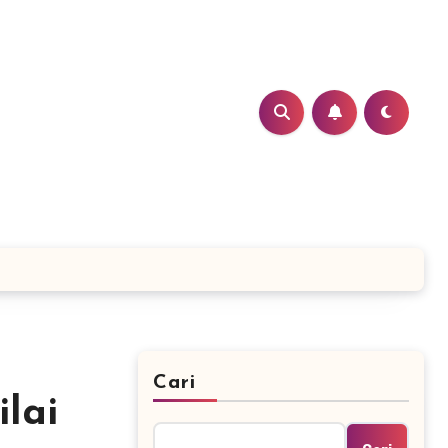
Cari
lai