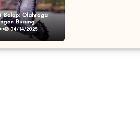
i Balap: Olahraga
engan Burung
i Miliaran
in
04/14/2025