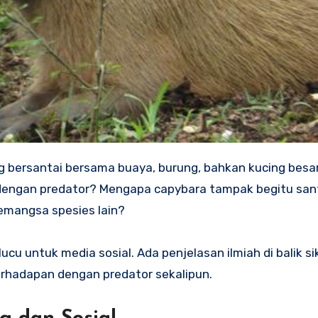
 bersantai bersama buaya, burung, bahkan kucing besa
 dengan predator? Mengapa capybara tampak begitu san
mangsa spesies lain?
u untuk media sosial. Ada penjelasan ilmiah di balik si
erhadapan dengan predator sekalipun.