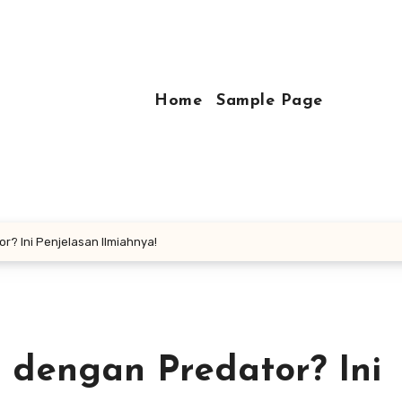
Home
Sample Page
? Ini Penjelasan Ilmiahnya!
 dengan Predator? Ini