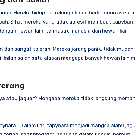
g dan Sosial
amai. Mereka hidup berkelompok dan berkomunikasi satu
ubuh. Sifat mereka yang tidak agresif membuat capybar
engan hewan lain, termasuk manusia dan hewan liar.
em dan sangat toleran. Mereka jarang panik, tidak muda
si. Inilah salah satu alasan mengapa banyak hewan lain 
yerang
aya atau jaguar? Mengapa mereka tidak langsung mema
bara. Di alam liar, capybara menjadi mangsa alami jagu
terjadi saat predator lapar dan dalam kondisi berburu.