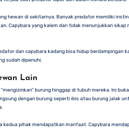
ang hewan di sekitarnya. Banyak predator memiliki insti
ukan. Capybara yang kalem dan tidak menunjukkan sika
edator dan capybara kadang bisa hidup berdampingan k
ng sudah dipenuhi.
ewan Lain
t “mengizinkan” burung hinggap di tubuh mereka. Ini buk
angsung dengan burung seperti ibis atau burung jalak un
a.
na kedua pihak mendapatkan manfaat. Capybara menda