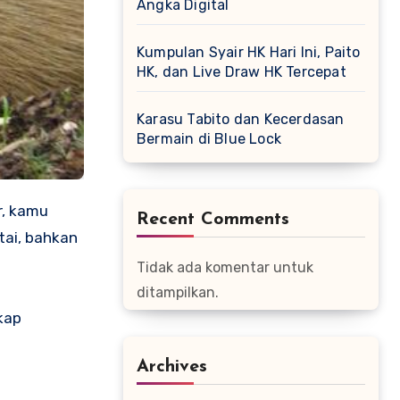
Angka Digital
Kumpulan Syair HK Hari Ini, Paito
HK, dan Live Draw HK Tercepat
Karasu Tabito dan Kecerdasan
Bermain di Blue Lock
r, kamu
Recent Comments
tai, bahkan
Tidak ada komentar untuk
ditampilkan.
kap
Archives