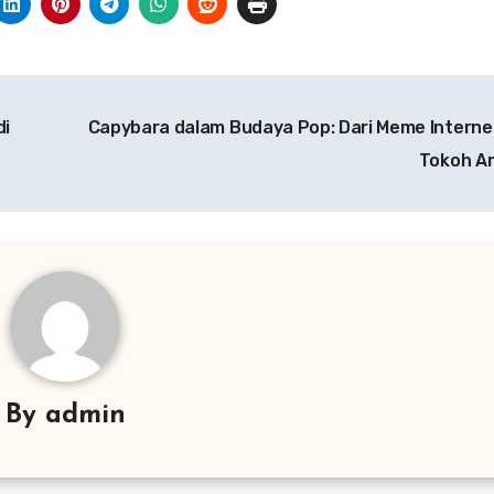
di
Capybara dalam Budaya Pop: Dari Meme Interne
Tokoh A
By
admin