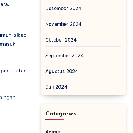
ara.
Desember 2024
November 2024
amun, sikap
Oktober 2024
ermasuk
September 2024
ungan buatan
Agustus 2024
Juli 2024
mpingan
Categories
Anime