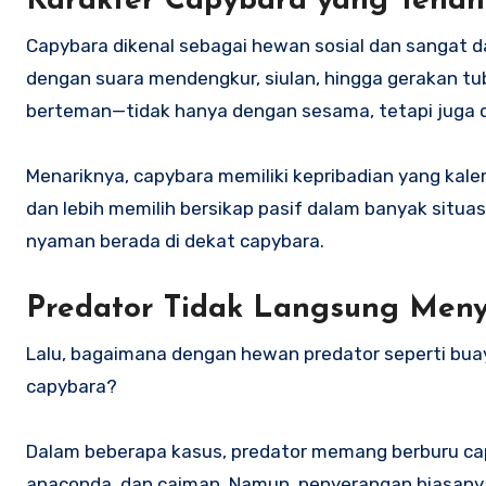
Karakter Capybara yang Tenan
Capybara dikenal sebagai hewan sosial dan sangat d
dengan suara mendengkur, siulan, hingga gerakan t
berteman—tidak hanya dengan sesama, tetapi juga d
Menariknya, capybara memiliki kepribadian yang kal
dan lebih memilih bersikap pasif dalam banyak situa
nyaman berada di dekat capybara.
Predator Tidak Langsung Men
Lalu, bagaimana dengan hewan predator seperti bu
capybara?
Dalam beberapa kasus, predator memang berburu capy
anaconda, dan caiman. Namun, penyerangan biasanya 