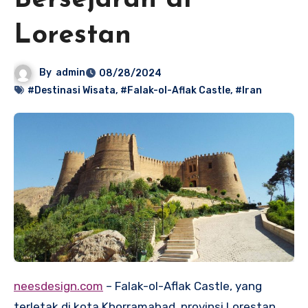
Bersejarah di
Lorestan
By
admin
08/28/2024
#Destinasi Wisata
,
#Falak-ol-Aflak Castle
,
#Iran
neesdesign.com
– Falak-ol-Aflak Castle, yang
terletak di kota Khorramabad, provinsi Lorestan,