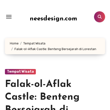
Lewati
ke
konten
neesdesign.com
Home
Tempat Wisata
Falak-ol-Aflak Castle: Benteng Bersejarah di Lorestan
Tempat Wisata
Falak-ol-Aflak
Castle: Benteng