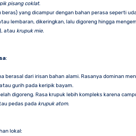
pik pisang coklat
.
u beras) yang dicampur dengan bahan perasa seperti uda
tau lembaran, dikeringkan, lalu digoreng hingga menge
i), atau
krupuk mie
.
asa
:
a berasal dari irisan bahan alami. Rasanya dominan men
atau gurih pada keripik bayam.
elah digoreng. Rasa krupuk lebih kompleks karena camp
atau pedas pada
krupuk atom
.
an lokal: