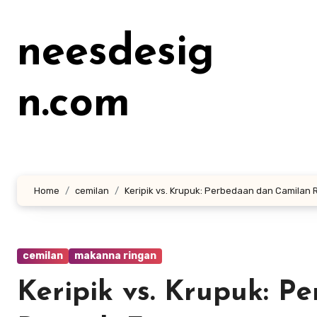
Lewati
ke
neesdesig
konten
n.com
Home
cemilan
Keripik vs. Krupuk: Perbedaan dan Camilan 
cemilan
makanna ringan
Keripik vs. Krupuk: 