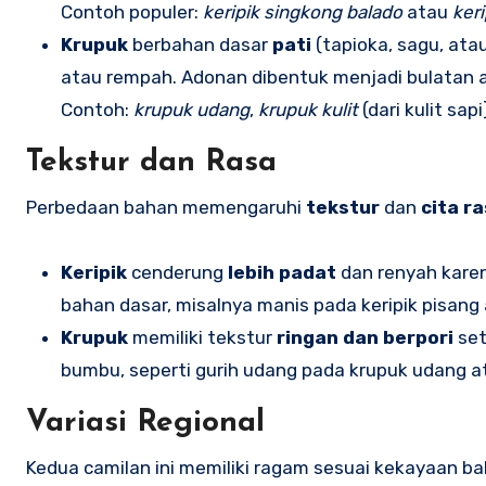
Contoh populer:
keripik singkong balado
atau
keri
Krupuk
berbahan dasar
pati
(tapioka, sagu, ata
atau rempah. Adonan dibentuk menjadi bulatan a
Contoh:
krupuk udang
,
krupuk kulit
(dari kulit sap
Tekstur dan Rasa
Perbedaan bahan memengaruhi
tekstur
dan
cita r
Keripik
cenderung
lebih padat
dan renyah karen
bahan dasar, misalnya manis pada keripik pisang 
Krupuk
memiliki tekstur
ringan dan berpori
set
bumbu, seperti gurih udang pada krupuk udang 
Variasi Regional
Kedua camilan ini memiliki ragam sesuai kekayaan bah