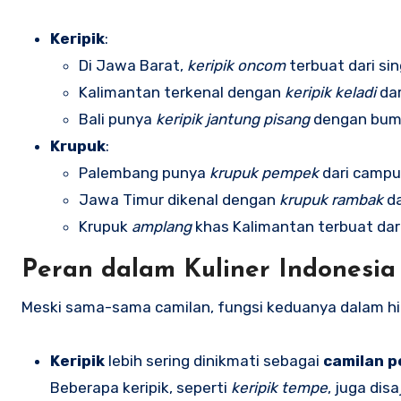
Keripik
:
Di Jawa Barat,
keripik oncom
terbuat dari si
Kalimantan terkenal dengan
keripik keladi
dar
Bali punya
keripik jantung pisang
dengan bum
Krupuk
:
Palembang punya
krupuk pempek
dari campu
Jawa Timur dikenal dengan
krupuk rambak
da
Krupuk
amplang
khas Kalimantan terbuat dari 
Peran dalam Kuliner Indonesia
Meski sama-sama camilan, fungsi keduanya dalam h
Keripik
lebih sering dinikmati sebagai
camilan p
Beberapa keripik, seperti
keripik tempe
, juga dis