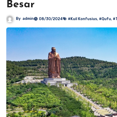
Besar
By
admin
08/30/2024
#Kuil Konfusius
,
#Qufu
,
#