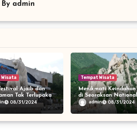
By
admin
 Wisata
Tempat Wisata
Festival Ajaib dan
Menikmati Keindahan
aman Tak Terlupakan
di Seoraksan Nationa
u Sihir Korea
in
admin
08/31/2024
08/31/2024