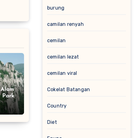
burung
camilan renyah
cemilan
cemilan lezat
cemilan viral
Cokelat Batangan
 Alam
l Park
Country
Diet