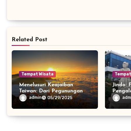
Related Post
Tempat Wisata
Tempat
Menelusuri Keajaiban
Jindo: 
Taiwan: Dari Pegunungan
Pengal
Alishan hingga Pasar
di Pula
admin
adm
05/29/2025
Malam Taipeix