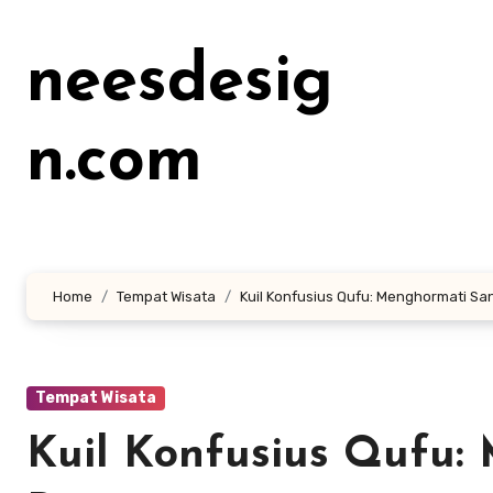
Lewati
ke
neesdesig
konten
n.com
Home
Tempat Wisata
Kuil Konfusius Qufu: Menghormati Sa
Tempat Wisata
Kuil Konfusius Qufu: