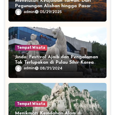
Menelusuri Keajaiban Taiwan: Dari
Pegunungan Alishan hingga Pasar
Malam Taipeix
admin
05/29/2025
Tempat Wisata
Jindo: Festival Ajaib dan Pengalaman
Tak Terlupakan di Pulau Sihir Korea
admin
08/31/2024
Tempat Wisata
Menikmati Keindahan Alam di