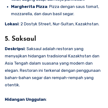
Margherita Pizza
: Pizza dengan saus tomat,
mozzarella, dan daun basil segar.
Lokasi
: 2 Dostyk Street, Nur-Sultan, Kazakhstan.
5. Saksaul
Deskripsi
: Saksaul adalah restoran yang
menyajikan hidangan tradisional Kazakhstan dan
Asia Tengah dalam suasana yang modern dan
elegan. Restoran ini terkenal dengan penggunaan
bahan-bahan segar dan rempah-rempah yang
otentik.
Hidangan Unggulan
: