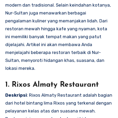
modern dan tradisional. Selain keindahan kotanya,
Nur-Sultan juga menawarkan berbagai
pengalaman kuliner yang memanjakan lidah. Dari
restoran mewah hingga kafe yang nyaman, kota
ini memiliki banyak tempat makan yang patut
dijelajahi. Artikel ini akan membawa Anda
menjelajahi beberapa restoran terbaik di Nur-
Sultan, menyoroti hidangan khas, suasana, dan
lokasi mereka.
1. Rixos Almaty Restaurant
Deskripsi
: Rixos Almaty Restaurant adalah bagian
dari hotel bintang lima Rixos yang terkenal dengan
pelayanan kelas atas dan suasana mewah.