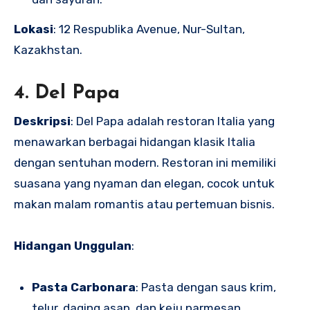
Lokasi
: 12 Respublika Avenue, Nur-Sultan,
Kazakhstan.
4. Del Papa
Deskripsi
: Del Papa adalah restoran Italia yang
menawarkan berbagai hidangan klasik Italia
dengan sentuhan modern. Restoran ini memiliki
suasana yang nyaman dan elegan, cocok untuk
makan malam romantis atau pertemuan bisnis.
Hidangan Unggulan
:
Pasta Carbonara
: Pasta dengan saus krim,
telur, daging asap, dan keju parmesan.