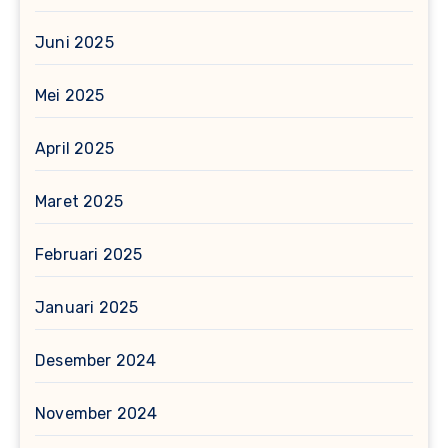
Juni 2025
Mei 2025
April 2025
Maret 2025
Februari 2025
Januari 2025
Desember 2024
November 2024