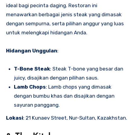
ideal bagi pecinta daging. Restoran ini
menawarkan berbagai jenis steak yang dimasak
dengan sempurna, serta pilihan anggur yang luas
untuk melengkapi hidangan Anda.
Hidangan Unggulan
:
T-Bone Steak
: Steak T-bone yang besar dan
juicy, disajikan dengan pilihan saus.
Lamb Chops
: Lamb chops yang dimasak
dengan bumbu khas dan disajikan dengan
sayuran panggang.
Lokasi
: 21 Kunaev Street, Nur-Sultan, Kazakhstan.