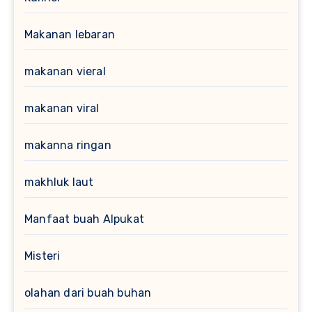
Makanan lebaran
makanan vieral
makanan viral
makanna ringan
makhluk laut
Manfaat buah Alpukat
Misteri
olahan dari buah buhan