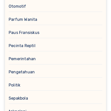
Otomotif
Parfum Wanita
Paus Fransiskus
Pecinta Reptil
Pemerintahan
Pengetahuan
Politik
Sepakbola