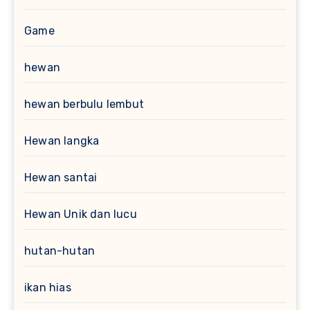
Game
hewan
hewan berbulu lembut
Hewan langka
Hewan santai
Hewan Unik dan lucu
hutan-hutan
ikan hias