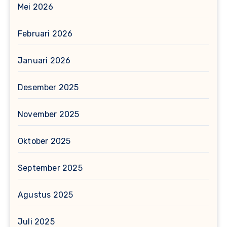
Mei 2026
Februari 2026
Januari 2026
Desember 2025
November 2025
Oktober 2025
September 2025
Agustus 2025
Juli 2025