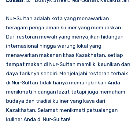
Lokasi
: 5/1 Dostyk Street, Nur-Sultan, Kazakhstan.
Nur-Sultan adalah kota yang menawarkan
beragam pengalaman kuliner yang memuaskan.
Dari restoran mewah yang menyajikan hidangan
internasional hingga warung lokal yang
menawarkan makanan khas Kazakhstan, setiap
tempat makan di Nur-Sultan memiliki keunikan dan
daya tariknya sendiri. Menjelajahi restoran terbaik
di Nur-Sultan tidak hanya memungkinkan Anda
menikmati hidangan lezat tetapi juga memahami
budaya dan tradisi kuliner yang kaya dari
Kazakhstan. Selamat menikmati petualangan
kuliner Anda di Nur-Sultan!