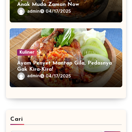
Anak Muda Zaman Now
admin
04/17/2025
Kuliner
Ayam Penyet Mantap Gila, Pedasnya
Gak Kira-Kira!
admin
04/17/2025
Cari