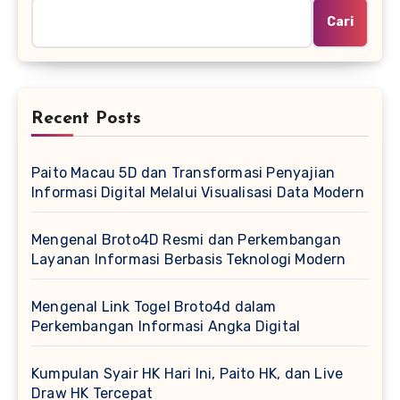
Cari
Recent Posts
Paito Macau 5D dan Transformasi Penyajian
Informasi Digital Melalui Visualisasi Data Modern
Mengenal Broto4D Resmi dan Perkembangan
Layanan Informasi Berbasis Teknologi Modern
Mengenal Link Togel Broto4d dalam
Perkembangan Informasi Angka Digital
Kumpulan Syair HK Hari Ini, Paito HK, dan Live
Draw HK Tercepat