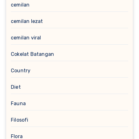
cemilan
cemilan lezat
cemilan viral
Cokelat Batangan
Country
Diet
Fauna
Filosofi
Flora