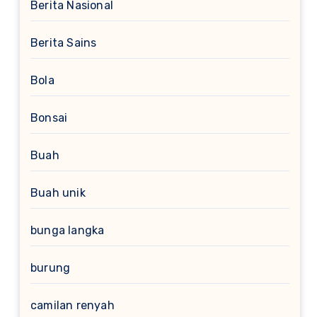
Berita Nasional
Berita Sains
Bola
Bonsai
Buah
Buah unik
bunga langka
burung
camilan renyah