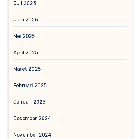
Juli 2025
Juni 2025
Mei 2025
April 2025
Maret 2025
Februari 2025
Januari 2025
Desember 2024
November 2024