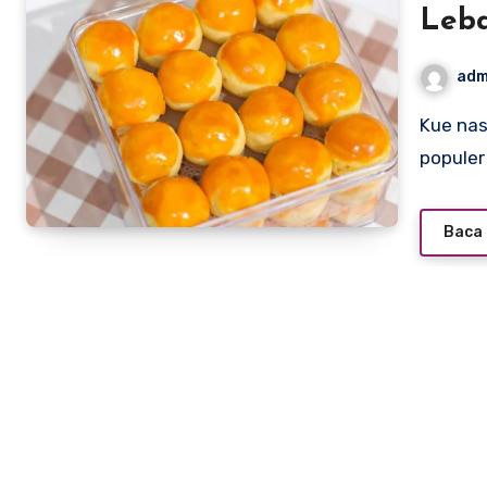
Leba
Man
adm
Kue nastar merupakan salah satu kue kering yang paling
populer
Baca 