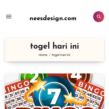
Lewati
ke
konten
neesdesign.com
togel hari ini
Home
togel hari ini