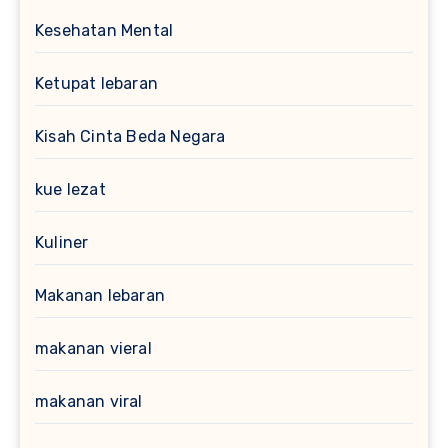
Kesehatan Mental
Ketupat lebaran
Kisah Cinta Beda Negara
kue lezat
Kuliner
Makanan lebaran
makanan vieral
makanan viral