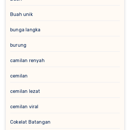
Buah unik
bunga langka
burung
camilan renyah
cemilan
cemilan lezat
cemilan viral
Cokelat Batangan