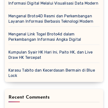
Informasi Digital Melalui Visualisasi Data Modern
Mengenal Broto4D Resmi dan Perkembangan
Layanan Informasi Berbasis Teknologi Modern
Mengenal Link Togel Broto4d dalam
Perkembangan Informasi Angka Digital
Kumpulan Syair HK Hari Ini, Paito HK, dan Live
Draw HK Tercepat
Karasu Tabito dan Kecerdasan Bermain di Blue
Lock
Recent Comments