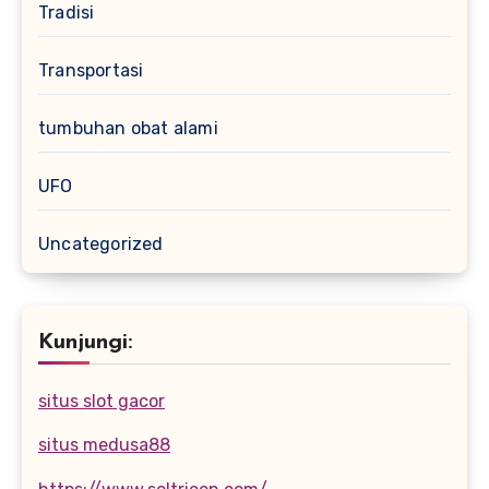
Tradisi
Transportasi
tumbuhan obat alami
UFO
Uncategorized
Kunjungi:
situs slot gacor
situs medusa88