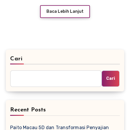
Baca Lebih Lanjut
Cari
Cari
Recent Posts
Paito Macau 5D dan Transformasi Penyajian