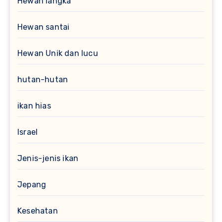
Hewan langka
Hewan santai
Hewan Unik dan lucu
hutan-hutan
ikan hias
Israel
Jenis-jenis ikan
Jepang
Kesehatan