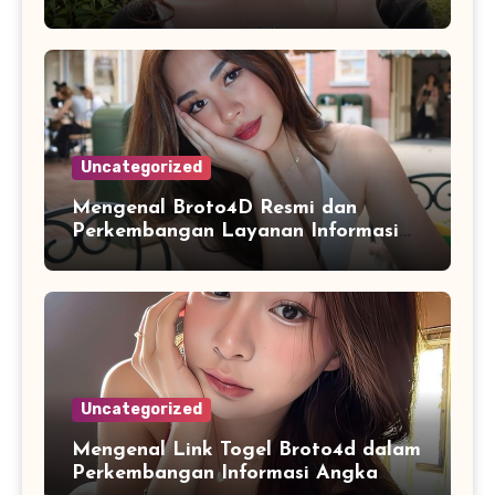
Visualisasi Data Modern
Uncategorized
Mengenal Broto4D Resmi dan
Perkembangan Layanan Informasi
Berbasis Teknologi Modern
Uncategorized
Mengenal Link Togel Broto4d dalam
Perkembangan Informasi Angka