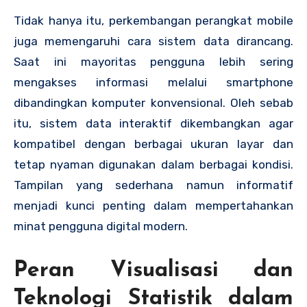
Tidak hanya itu, perkembangan perangkat mobile
juga memengaruhi cara sistem data dirancang.
Saat ini mayoritas pengguna lebih sering
mengakses informasi melalui smartphone
dibandingkan komputer konvensional. Oleh sebab
itu, sistem data interaktif dikembangkan agar
kompatibel dengan berbagai ukuran layar dan
tetap nyaman digunakan dalam berbagai kondisi.
Tampilan yang sederhana namun informatif
menjadi kunci penting dalam mempertahankan
minat pengguna digital modern.
Peran Visualisasi dan
Teknologi Statistik dalam