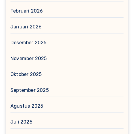
Februari 2026
Januari 2026
Desember 2025
November 2025
Oktober 2025
September 2025
Agustus 2025
Juli 2025