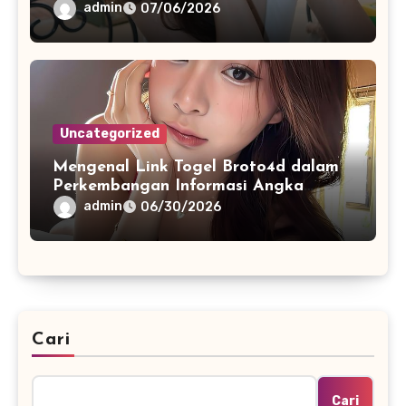
Berbasis Teknologi Modern
admin
07/06/2026
Uncategorized
Mengenal Link Togel Broto4d dalam
Perkembangan Informasi Angka
Digital
admin
06/30/2026
Cari
Cari