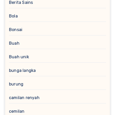
Berita Sains
Bola
Bonsai
Buah
Buah unik
bunga langka
burung
camilan renyah
cemilan