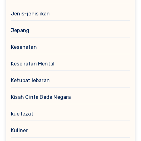
Jenis-jenis ikan
Jepang
Kesehatan
Kesehatan Mental
Ketupat lebaran
Kisah Cinta Beda Negara
kue lezat
Kuliner