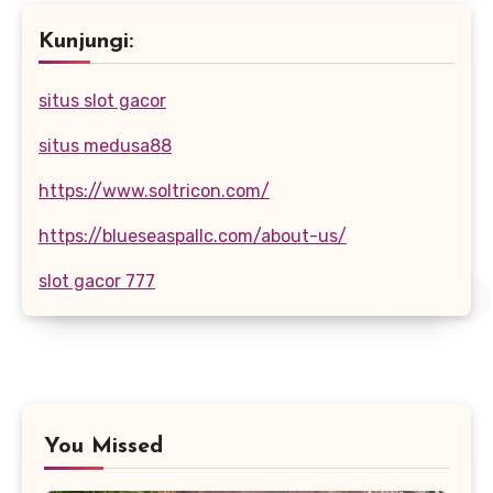
Kunjungi:
situs slot gacor
situs medusa88
https://www.soltricon.com/
https://blueseaspallc.com/about-us/
slot gacor 777
You Missed