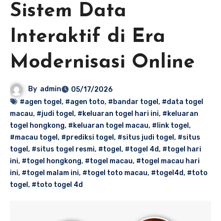
Sistem Data
Interaktif di Era
Modernisasi Online
By
admin
05/17/2026
#agen togel
,
#agen toto
,
#bandar togel
,
#data togel
macau
,
#judi togel
,
#keluaran togel hari ini
,
#keluaran
togel hongkong
,
#keluaran togel macau
,
#link togel
,
#macau togel
,
#prediksi togel
,
#situs judi togel
,
#situs
togel
,
#situs togel resmi
,
#togel
,
#togel 4d
,
#togel hari
ini
,
#togel hongkong
,
#togel macau
,
#togel macau hari
ini
,
#togel malam ini
,
#togel toto macau
,
#togel4d
,
#toto
togel
,
#toto togel 4d