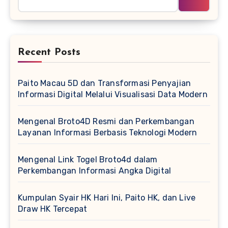
Recent Posts
Paito Macau 5D dan Transformasi Penyajian
Informasi Digital Melalui Visualisasi Data Modern
Mengenal Broto4D Resmi dan Perkembangan
Layanan Informasi Berbasis Teknologi Modern
Mengenal Link Togel Broto4d dalam
Perkembangan Informasi Angka Digital
Kumpulan Syair HK Hari Ini, Paito HK, dan Live
Draw HK Tercepat