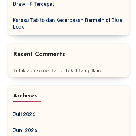
Draw HK Tercepat
Karasu Tabito dan Kecerdasan Bermain di Blue
Lock
Recent Comments
Tidak ada komentar untuk ditampilkan.
Archives
Juli 2026
Juni 2026