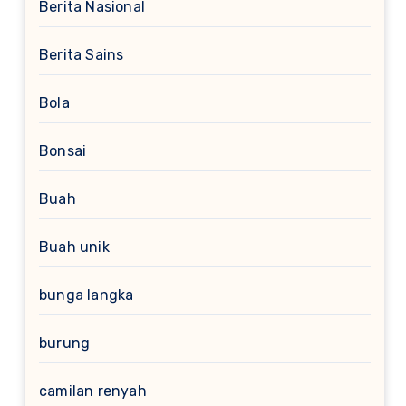
Berita Nasional
Berita Sains
Bola
Bonsai
Buah
Buah unik
bunga langka
burung
camilan renyah