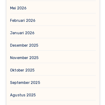
Mei 2026
Februari 2026
Januari 2026
Desember 2025
November 2025
Oktober 2025
September 2025
Agustus 2025