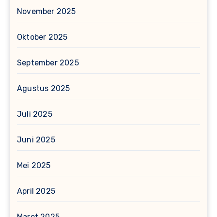
November 2025
Oktober 2025
September 2025
Agustus 2025
Juli 2025
Juni 2025
Mei 2025
April 2025
Maret 2025