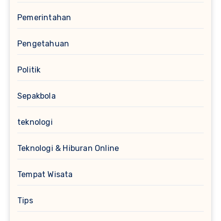
Pemerintahan
Pengetahuan
Politik
Sepakbola
teknologi
Teknologi & Hiburan Online
Tempat Wisata
Tips