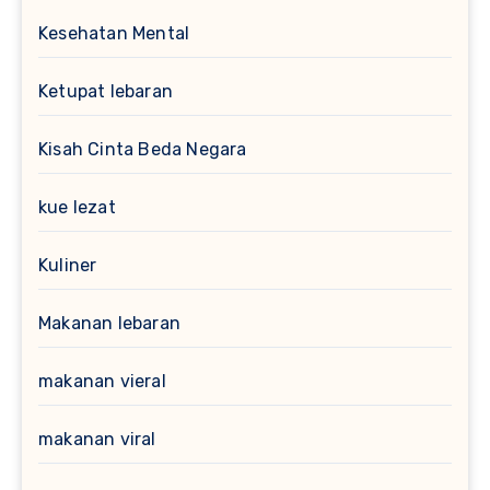
Kesehatan Mental
Ketupat lebaran
Kisah Cinta Beda Negara
kue lezat
Kuliner
Makanan lebaran
makanan vieral
makanan viral