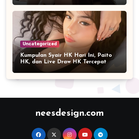
Digital
Uncategorized
Kumpulan Syair HK Hari Ini, Paito
HK, dan Live Draw HK Tercepat
neesdesign.com