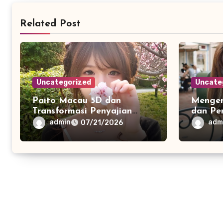
Related Post
Uncategorized
Uncate
Paito Macau 5D dan
Mengen
Transformasi Penyajian
dan Pe
Informasi Digital Melalui
Layana
admin
adm
07/21/2026
Visualisasi Data Modern
Teknol