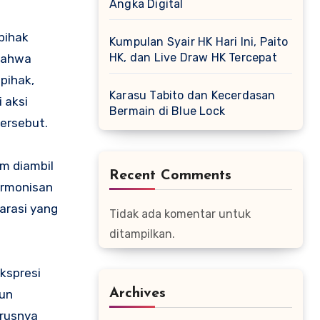
Angka Digital
pihak
Kumpulan Syair HK Hari Ini, Paito
HK, dan Live Draw HK Tercepat
 bahwa
pihak,
Karasu Tabito dan Kecerdasan
 aksi
Bermain di Blue Lock
ersebut.
m diambil
Recent Comments
armonisan
arasi yang
Tidak ada komentar untuk
ditampilkan.
kspresi
Archives
pun
arusnya