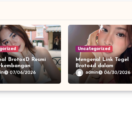
gorized
Uncategorized
al Broto4D Resmi
Mengenal Link Togel
rkembangan
Broto4d dalam
n Informasi Berbasis
Perkembangan Inform
in
admin
07/06/2026
06/30/2026
ogi Modern
Angka Digital